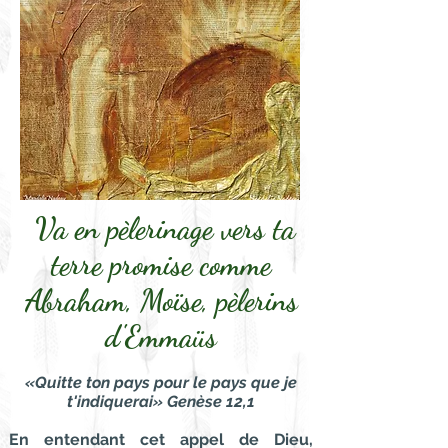
Va en pèlerinage vers ta
terre promise
comme
Abraham, Moïse, pèlerins
d'Emmaüs
«Quitte ton pays pour le pays que je
t'indiquerai» Genèse 12,1
En entendant cet appel de Dieu,