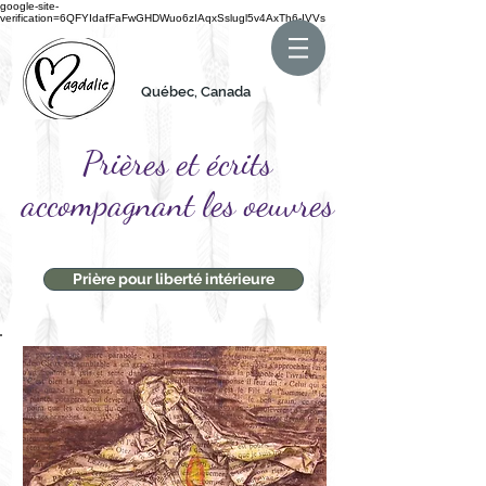
google-site-
verification=6QFYIdafFaFwGHDWuo6zIAqxSslugl5v4AxTh6-IVVs
Québec, Canada
Prières et écrits
accompagnant les oeuvres
Prière pour liberté intérieure