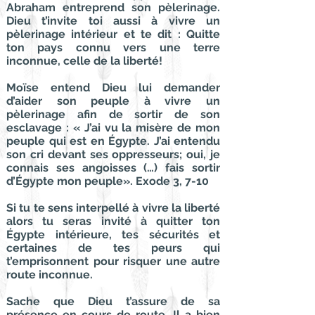
Abraham entreprend son pèlerinage.
Dieu t’invite toi aussi à vivre un
pèlerinage intérieur et te dit : Quitte
ton pays connu vers une terre
inconnue, celle de la liberté!
Moïse entend Dieu lui demander
d’aider son peuple à vivre un
pèlerinage afin de sortir de son
esclavage : « J’ai vu la misère de mon
peuple qui est en Égypte. J’ai entendu
son cri devant ses oppresseurs; oui, je
connais ses angoisses (…) fais sortir
d’Égypte mon peuple». Exode 3, 7-10
Si tu te sens interpellé à vivre la liberté
alors tu seras invité à quitter ton
Égypte intérieure, tes sécurités et
certaines de tes peurs qui
t’emprisonnent pour risquer une autre
route inconnue.
Sache que Dieu t’assure de sa
présence en cours de route. Il a bien