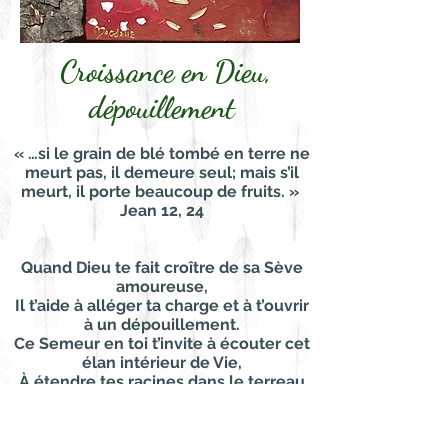
Croissance en Dieu,
dépouillement
« …si le grain de blé tombé en terre ne
meurt pas, il demeure seul; mais s’il
meurt, il porte beaucoup de fruits. »
Jean 12, 24
Quand Dieu te fait croître de sa Sève
amoureuse,
Il t’aide à alléger ta charge et à t’ouvrir
à un dépouillement.
Ce Semeur en toi t’invite à écouter cet
élan intérieur de Vie,
À étendre tes racines dans le terreau
de ton humanité
Et d’y percevoir, p
ar le dedans, s
a
Lumière.