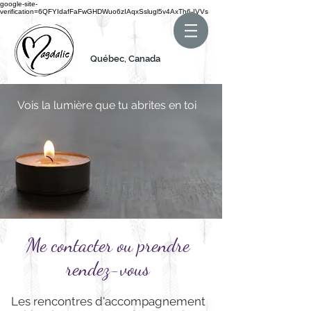
google-site-
verification=6QFYIdafFaFwGHDWuo6zIAqxSslugl5v4AxTh6-IVVs
Québec, Canada
Vois la lumière que tu abrites en toi
Me contacter ou prendre
rendez-vous
Les rencontres d'accompagnement