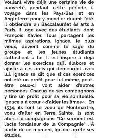
Voulant vivre déjà une certaine vie de
pauvreté, pendant cette période, il
voyage dans les Pays-Bas et en
Angleterre pour y mendier durant l’été.
Il obtiendra un Baccalauréat ès arts à
Paris. Il loge avec des étudiants, dont
François Xavier. Tous partagent les
mêmes aspirations. Ignace, le plus
vieux, devient comme le sage du
groupe et les jeunes étudiants
s’attachent à lui. Il est inspiré à déjà
donner les exercices qu’il élabore et
ajuste à ces amis qui demeurent avec
lui. Ignace se dit que si ces exercices
ont été un profit pour lui-même, peut-
être ceux-ci vont aider d’autres
personnes. Chacun de ses compagnons
y tire un profit pour sa vie spirituelle.
Ignace a à cœur «d’aider les âmes». En
1534, ils font le voeu de Montmartre,
voeu d’aller en Terre Sainte. Ils sont
alors six compagnons. "Ce serment est
l’acte fondateur de la Compagnie" . À
partir de ce moment, Ignace arrête ses
études.