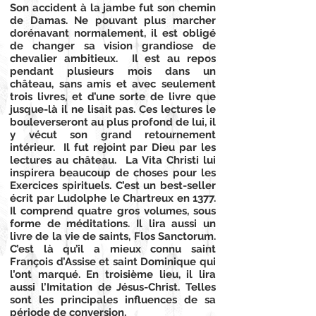
Son accident à la jambe fut son chemin
de Damas. Ne pouvant plus marcher
dorénavant normalement, il est obligé
de changer sa vision grandiose de
chevalier ambitieux. Il est au repos
pendant plusieurs mois dans un
château, sans amis et avec seulement
trois livres, et d’une sorte de livre que
jusque-là il ne lisait pas. Ces lectures le
bouleverseront au plus profond de lui, il
y vécut son grand retournement
intérieur. Il fut rejoint par Dieu par les
lectures au château. La Vita Christi lui
inspirera beaucoup de choses pour les
Exercices spirituels. C’est un best-seller
écrit par Ludolphe le Chartreux en 1377.
Il comprend quatre gros volumes, sous
forme de méditations. Il lira aussi un
livre de la vie de saints, Flos Sanctorum.
C’est là qu’il a mieux connu saint
François d’Assise et saint Dominique qui
l’ont marqué. En troisième lieu, il lira
aussi l’Imitation de Jésus-Christ. Telles
sont les principales influences de sa
période de conversion.