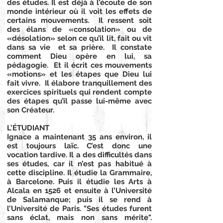
des études. Il est déjà à l’écoute de son
monde intérieur où il voit les effets de
certains mouvements. Il ressent soit
des élans de «consolation» ou de
«désolation» selon ce qu’il lit, fait ou vit
dans sa vie et sa prière. Il constate
comment Dieu opère en lui, sa
pédagogie. Et il écrit ces mouvements
«motions» et les étapes que Dieu lui
fait vivre. Il élabore tranquillement des
exercices spirituels qui rendent compte
des étapes qu’il passe lui-même avec
son Créateur.
L’ÉTUDIANT
Ignace a maintenant 35 ans environ, il
est toujours laïc. C’est donc une
vocation tardive. Il a des difficultés dans
ses études, car il n’est pas habitué à
cette discipline. Il étudie la Grammaire,
à Barcelone. Puis il étudie les Arts à
Alcala en 1526 et ensuite à l’Université
de Salamanque; puis il se rend à
l’Université de Paris. "Ses études furent
sans éclat, mais non sans mérite".