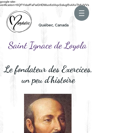
google-site-
verification=6QFYIdafFaFwGHDWuo6zIAqxSslugl5v4AxTh6-IVVs
Québec, Canada
Saint Ignace de Loyola
Le fondateur des Exercices,
un peu d'histoire