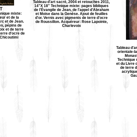
Tableau d'art sacré, 2004 et retouches 2011,
14"X 18" Technique mixte: pages bibliques
T
de l'Évangile de Jean, de l'appel d'Abraham
hnique mixte:
et Moïse dans la Genèse. Ajout de feuilles
ur et de la
d'or. Vernis avec pigments de terre d'ocre
rc et de Jean.
de Roussillon. Acquéreur: Rose Lapointe,
s, pépins de
Charlevoix
x et de terre
erre d'ocre de
 Chicoutimi
Tableau d'ar
orientale-
Monast
Technique m
et du Livre
de terre 
acryliqu
Gau