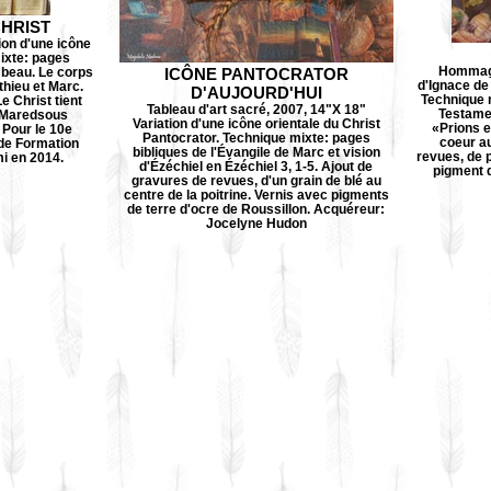
CHRIST
ion d'une icône
mixte: pages
Hommage
ombeau. Le corps
ICÔNE PANTOCRATOR
d'Ignace de
hieu et Marc.
D'AUJOURD'HUI
Technique 
e Christ tient
Tableau d'art sacré, 2007, 14"X 18"
Testamen
e Maredsous
Variation d'une icône orientale du Christ
«Prions e
. Pour le 10e
Pantocrator. Technique mixte: pages
coeur au
t de Formation
bibliques de l'Évangile de Marc et vision
revues, de 
i en 2014.
d'Ézéchiel en Ézéchiel 3, 1-5. Ajout de
pigment d
gravures de revues, d'un grain de blé au
centre de la poitrine. Vernis avec pigments
de terre d'ocre de Roussillon. Acquéreur:
Jocelyne Hudon