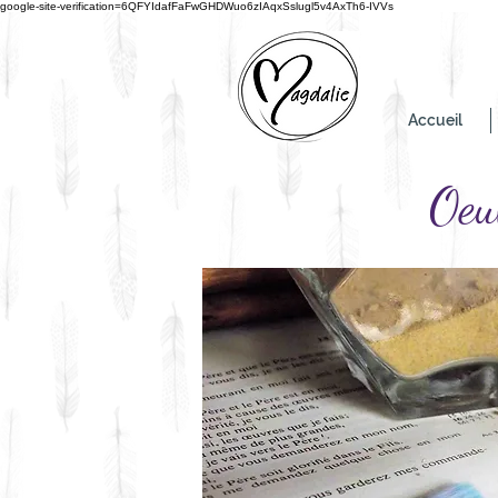
google-site-verification=6QFYIdafFaFwGHDWuo6zIAqxSslugl5v4AxTh6-IVVs
Accueil
Oeu