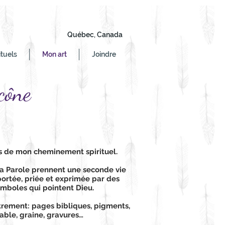
Québec, Canada
ituels
Mon art
Joindre
cône
ts de mon cheminement spirituel.
a Parole prennent une seconde vie
ortée, priée et exprimée par des
mboles qui pointent Dieu.
trement: pages bibliques, pigments,
 sable, graine, gravures…